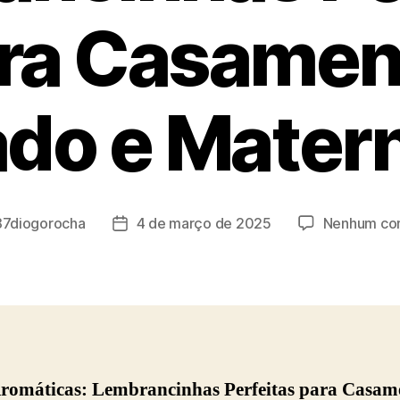
ra Casamen
ado e Mater
87diogorocha
4 de março de 2025
Nenhum co
Data
de
publicação
Aromáticas: Lembrancinhas Perfeitas para Casam