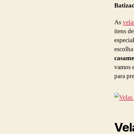
Batiza
As
vela
itens d
especia
escolha
casame
vamos e
para pr
Vel