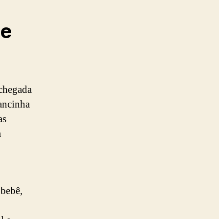
de
 chegada
ancinha
as
m
 bebê,