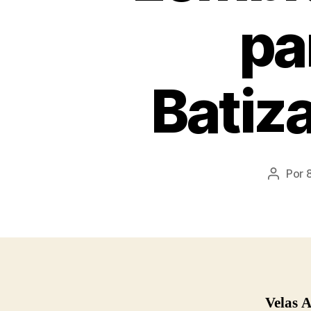
pa
Batiz
Por
Autor
do
post
Velas 