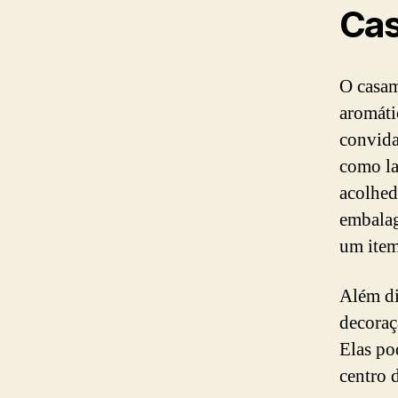
Ca
O casam
aromáti
convida
como la
acolhed
embalag
um item
Além di
decoraç
Elas po
centro 