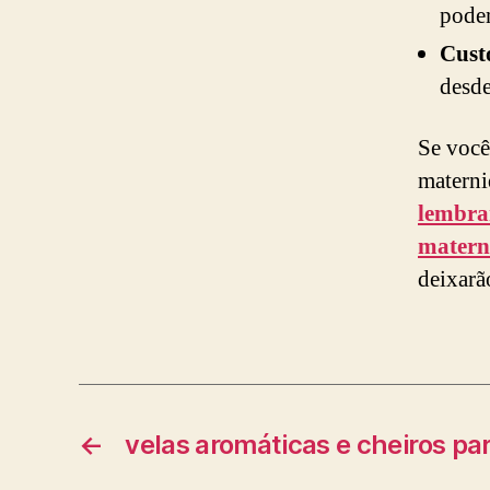
podem
Cust
desde
Se você
materni
lembra
matern
deixarã
←
velas aromáticas e cheiros pa