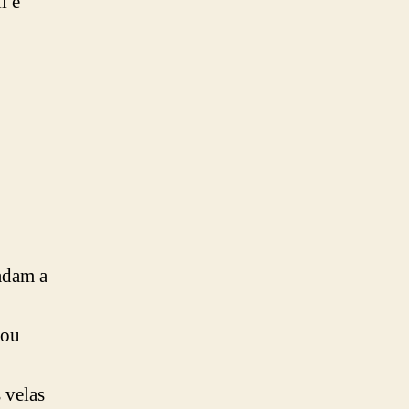
l e
radam a
 ou
 velas