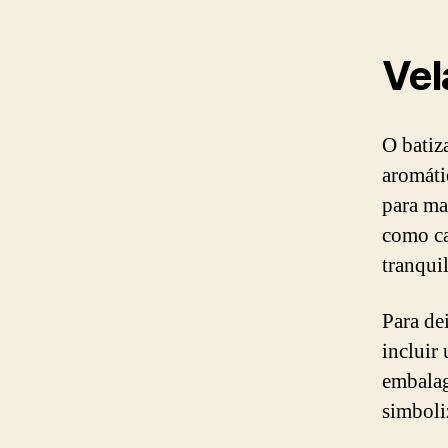
Vel
O batiz
aromáti
para ma
como ca
tranqui
Para de
incluir
embalag
simboliz