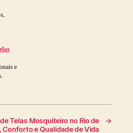
s,
elas
onais e
.
 de Telas Mosquiteiro no Rio de
→
, Conforto e Qualidade de Vida