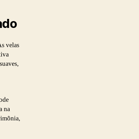
ado
As velas
tiva
 suaves,
pode
a na
rimônia,