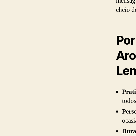
mensage
cheio d
Por
Aro
Lem
Prat
todos
Pers
ocasi
Dura