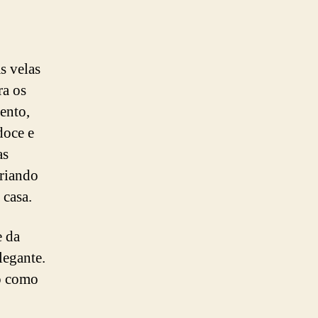
s velas
ra os
ento,
doce e
as
riando
 casa.
e da
legante.
o como