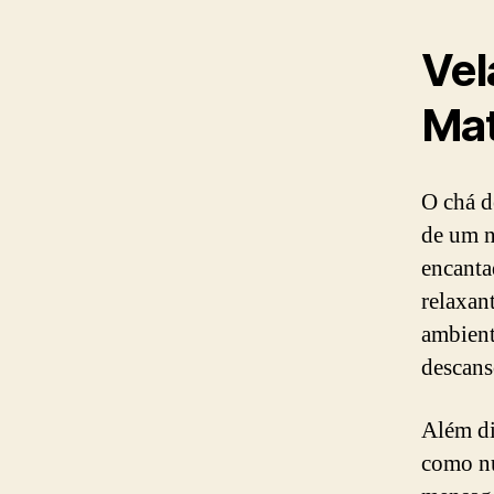
Vel
Mat
O chá d
de um n
encanta
relaxan
ambient
descans
Além di
como nu