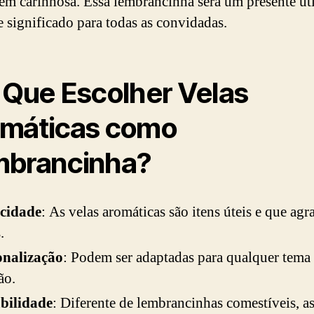
m carinhosa. Essa lembrancinha será um presente úti
e significado para todas as convidadas.
 Que Escolher Velas
máticas como
brancinha?
icidade
: As velas aromáticas são itens úteis e que ag
.
onalização
: Podem ser adaptadas para qualquer tema
ão.
bilidade
: Diferente de lembrancinhas comestíveis, as