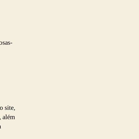
osas-
 site,
, além
a