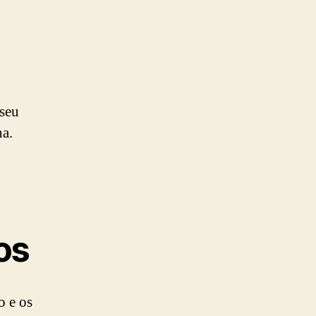
 seu
ha.
os
o e os