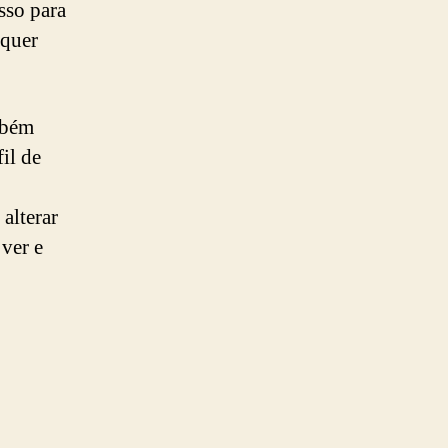
sso para
lquer
mbém
il de
alterar
ver e