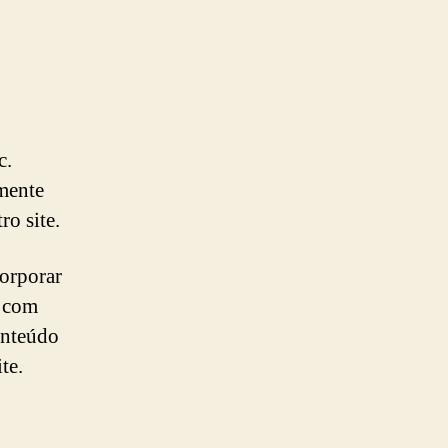
c.
mente
ro site.
corporar
o com
onteúdo
te.