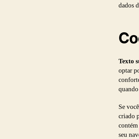
dados d
Co
Texto 
optar po
confort
quando 
Se você
criado 
contém 
seu nav