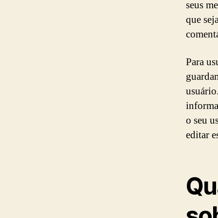
seus me
que sej
comentá
Para us
guardam
usuário
informa
o seu u
editar 
Qua
so