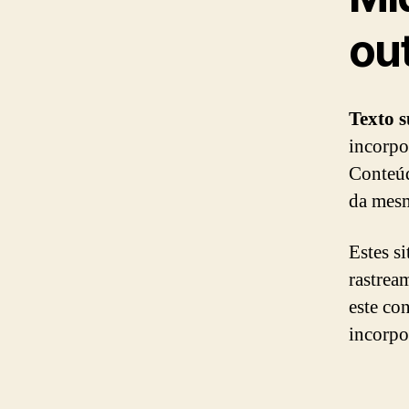
out
Texto 
incorpo
Conteúd
da mesm
Estes s
rastrea
este co
incorpo