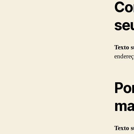
Co
se
Texto 
endereç
Po
ma
Texto 