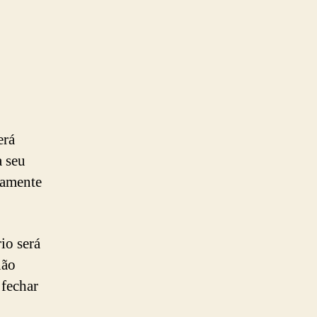
erá
a seu
vamente
io será
não
fechar