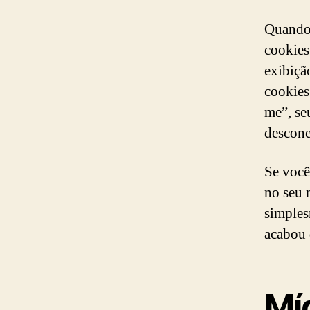
Quando 
cookies
exibiçã
cookies
me”, se
descone
Se você
no seu 
simples
acabou d
Mí