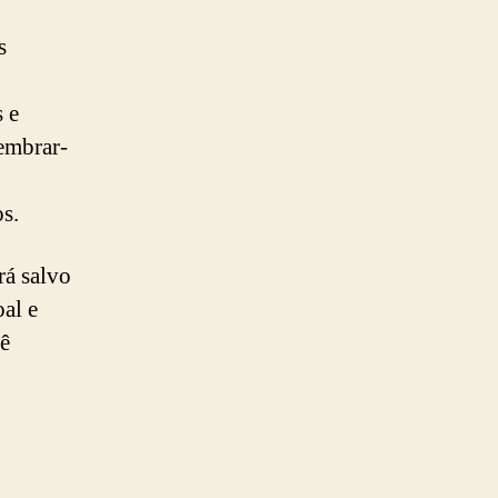
s
s e
Lembrar-
s.
rá salvo
al e
cê