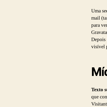
Uma seq
mail (t
para ver
Gravata
Depois 
visível
Mí
Texto 
que con
Visitan