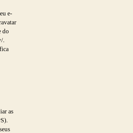
eu e-
ravatar
e do
/.
fica
iar as
S).
 seus